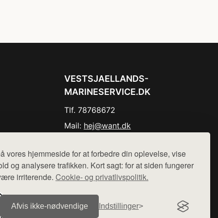
VESTSJAELLANDS-
MARINESERVICE.DK
Tlf. 78768672
Mail:
hej@want.dk
Cookie- og privatlivspolitik
å vores hjemmeside for at forbedre din oplevelse, vise
ld og analysere trafikken. Kort sagt: for at siden fungerer
være irriterende.
Cookie- og privatlivspolitik.
r sælges ikke varer fra denne side - vi henviser til de shops,
Afvis ikke‑nødvendige
Indstillinger