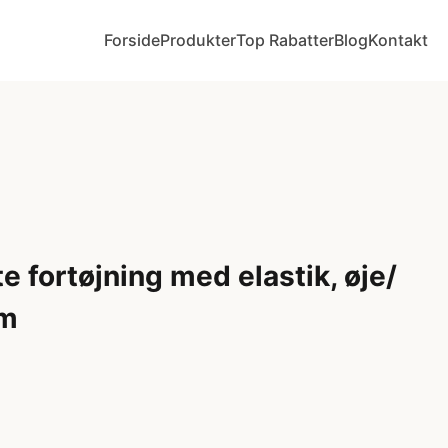
Forside
Produkter
Top Rabatter
Blog
Kontakt
 fortøjning med elastik, øje/
cm