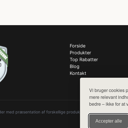
Forside
Produkter
Top Rabatter
Blog
Kontakt
Vi bruger cookies p
mere relevant indho
bedre – ikke for at 
r med præsentation af forskellige produkter fra diverse webshops. De
Accepter alle