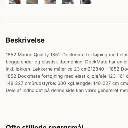
Beskrivelse
1852 Marine Quality 1852 Dockmate fortøjning med elastik
begge ender og elastisk dæmpning. DockMate har en ela
inkl. løkken· Løkkerne måler ca 23 cm212840 - 1852 D
1852 Dockmate fortøjning med elastik, øje/øje 123-16
148-227 cmBrudstyrke: 600 kgLængde: 148-227 cm cmø:
Dele af indholdet på denne side kan være genereret med
Ofte stillede spørgsmål