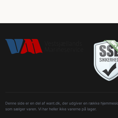
Denne side er en del af want.dk, der udgiver en række hjemmeside
som sælger varen. Vi har heller ikke varerne på lager.