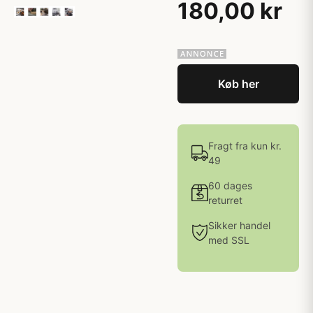
180,00 kr
Køb her
Fragt fra kun kr.
49
60 dages
returret
Sikker handel
med SSL