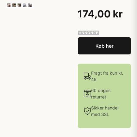
174,00 kr
Køb her
Fragt fra kun kr.
49
60 dages
returret
Sikker handel
med SSL