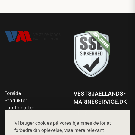
Forside
VESTSJAELLANDS-
Produkter
MARINESERVICE.DK
Top Rabatter
Tlf. 78768672
Blog
Kontakt
Vi bruger cookies på vores hjemmeside for at
Mail:
hej@want.dk
forbedre din oplevelse, vise mere relevant
Cookie- og privatlivspolitik