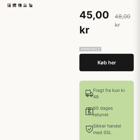
45,00
48,00
kr
kr
Køb her
Fragt fra kun kr.
49
60 dages
returret
Sikker handel
med SSL