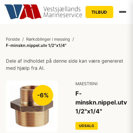
TILBUD
Forside
/
Rørkoblinger i messing
/
F-minskn.nippel.utv 1/2"x1/4"
Dele af indholdet på denne side kan være genereret
med hjælp fra AI.
MAESTRINI
F-
-6%
minskn.nippel.utv
1/2"x1/4"
UDSALG