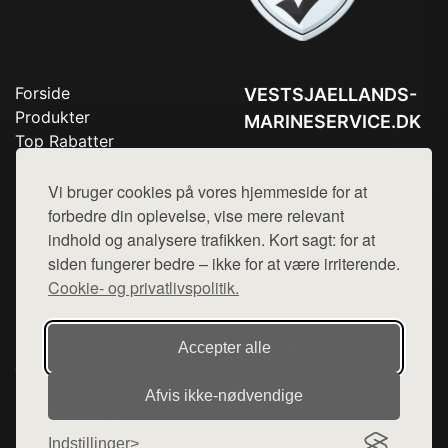
Forside
VESTSJAELLANDS-
Produkter
MARINESERVICE.DK
Top Rabatter
Tlf. 78768672
Blog
Kontakt
Vi bruger cookies på vores hjemmeside for at
Mail:
hej@want.dk
forbedre din oplevelse, vise mere relevant
Cookie- og privatlivspolitik
indhold og analysere trafikken. Kort sagt: for at
siden fungerer bedre – ikke for at være irriterende.
Cookie- og privatlivspolitik.
Denne side er en del af want.dk, der udgiver en række
hjemmesider med præsentation af forskellige produkter fra
Accepter alle
diverse webshops. Der sælges ikke varer fra denne side - vi
henviser til de shops, som sælger varen. Vi har heller ikke
Afvis ikke‑nødvendige
varerne på lager.
Indstillinger