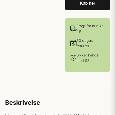
Køb her
Fragt fra kun kr.
49
60 dages
returret
Sikker handel
med SSL
Beskrivelse