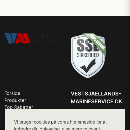
Forside
VESTSJAELLANDS-
Produkter
MARINESERVICE.DK
Top Rabatter
Tlf. 78768672
Blog
Kontakt
Vi bruger cookies på vores hjemmeside for at
Mail:
hej@want.dk
forbedre din oplevelse, vise mere relevant