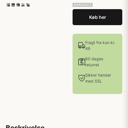
Køb her
Fragt fra kun kr.
49
60 dages
returret
Sikker handel
med SSL
Beskrivelse