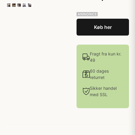
Køb her
Fragt fra kun kr.
49
60 dages
returret
Sikker handel
med SSL