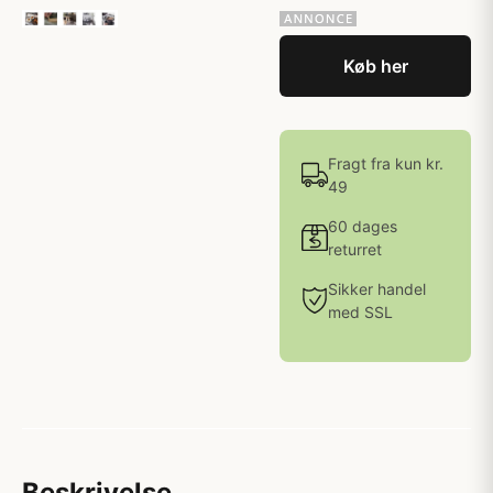
Køb her
Fragt fra kun kr.
49
60 dages
returret
Sikker handel
med SSL
Beskrivelse