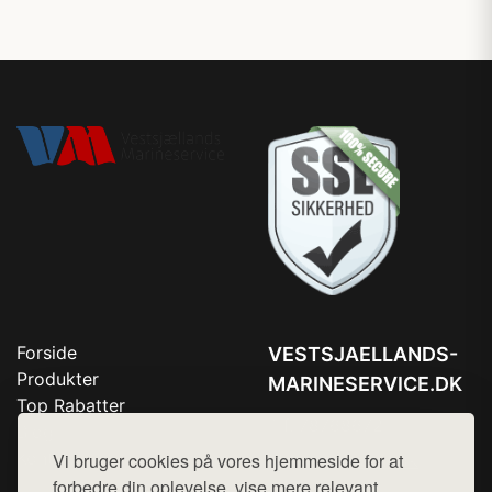
Forside
VESTSJAELLANDS-
Produkter
MARINESERVICE.DK
Top Rabatter
Tlf. 78768672
Blog
Kontakt
Vi bruger cookies på vores hjemmeside for at
Mail:
hej@want.dk
forbedre din oplevelse, vise mere relevant