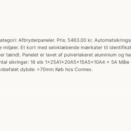
tegori: Afbryderpaneler. Pris: 5463.00 kr. Automatsikring
de miljøer. Et kort med selvklæbende mærkater til identifik
er tændt. Panelet er lavet af pulverlakeret aluminium og har
r. Antal sikringer: 16 stk 1x25A1x20A5x15A5x10A4 x 5A Må
nbefalet dybde: >70mm Køb hos Connex.