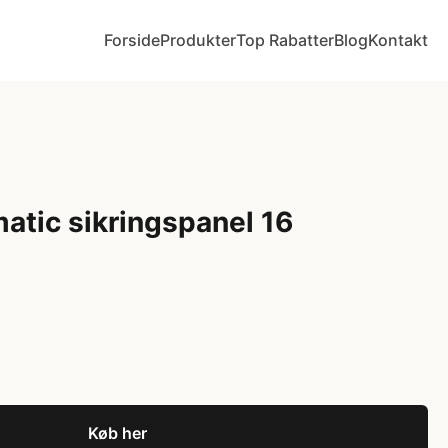
Forside
Produkter
Top Rabatter
Blog
Kontakt
tic sikringspanel 16
Køb her