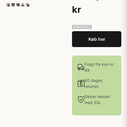
kr
Køb her
Fragt fra kun kr.
49
60 dages
returret
Sikker handel
med SSL