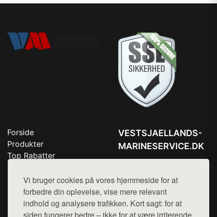
Forside
VESTSJAELLANDS-
Produkter
MARINESERVICE.DK
Top Rabatter
Tlf. 78768672
Blog
Kontakt
Vi bruger cookies på vores hjemmeside for at
Mail:
hej@want.dk
forbedre din oplevelse, vise mere relevant
Cookie- og privatlivspolitik
indhold og analysere trafikken. Kort sagt: for at
siden fungerer bedre – ikke for at være irriterende.