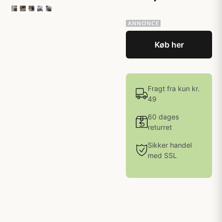
Køb her
Fragt fra kun kr.
49
60 dages
returret
Sikker handel
med SSL