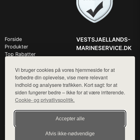
Forside
VESTSJAELLANDS-
Produkter
MARINESERVICE.DK
Top Rabatter
Tlf. 78768672
Blog
Kontakt
Vi bruger cookies på vores hjemmeside for at
Mail:
hej@want.dk
forbedre din oplevelse, vise mere relevant
Cookie- og privatlivspolitik
indhold og analysere trafikken. Kort sagt: for at
siden fungerer bedre – ikke for at være irriterende.
Cookie- og privatlivspolitik.
Denne side er en del af want.dk, der udgiver en række
hjemmesider med præsentation af forskellige produkter fra
Accepter alle
diverse webshops. Der sælges ikke varer fra denne side - vi
henviser til de shops, som sælger varen. Vi har heller ikke
Afvis ikke‑nødvendige
varerne på lager.