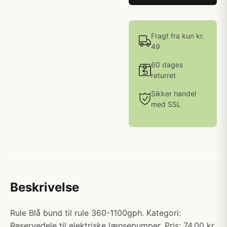
Fragt fra kun kr.
49
60 dages
returret
Sikker handel
med SSL
Beskrivelse
Rule Blå bund til rule 360-1100gph. Kategori:
Reservedele til elektriske lænsepumper. Pris: 74.00 kr.