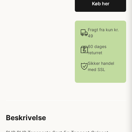
Køb her
Fragt fra kun kr.
49
60 dages
returret
Sikker handel
med SSL
Beskrivelse