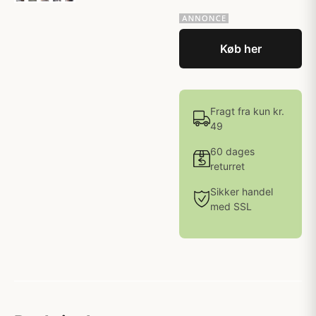
Køb her
Fragt fra kun kr.
49
60 dages
returret
Sikker handel
med SSL