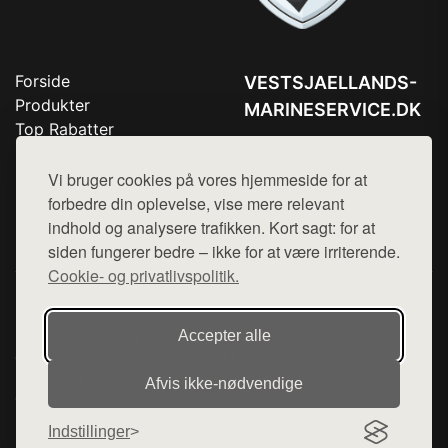
Forside
VESTSJAELLANDS-
Produkter
MARINESERVICE.DK
Top Rabatter
Tlf. 78768672
Blog
Kontakt
Vi bruger cookies på vores hjemmeside for at
Mail:
hej@want.dk
forbedre din oplevelse, vise mere relevant
Cookie- og privatlivspolitik
indhold og analysere trafikken. Kort sagt: for at
siden fungerer bedre – ikke for at være irriterende.
Cookie- og privatlivspolitik.
Denne side er en del af want.dk, der udgiver en række
hjemmesider med præsentation af forskellige produkter fra
Accepter alle
diverse webshops. Der sælges ikke varer fra denne side - vi
henviser til de shops, som sælger varen. Vi har heller ikke
Afvis ikke‑nødvendige
varerne på lager.
Indstillinger
© 2026 vestsjaellands-marineservice.dk. Alle rettigheder