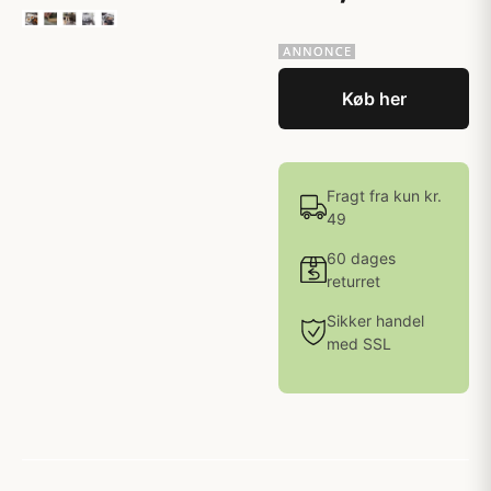
Køb her
Fragt fra kun kr.
49
60 dages
returret
Sikker handel
med SSL