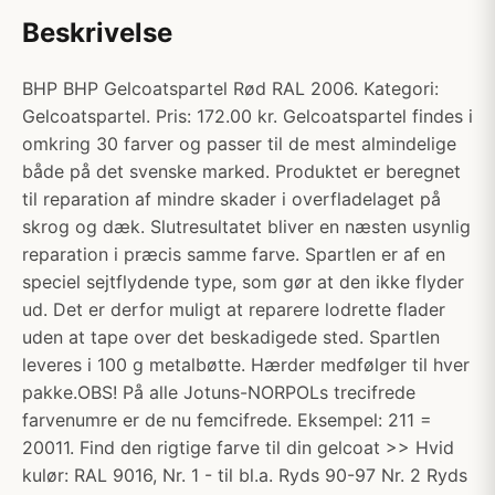
Beskrivelse
BHP BHP Gelcoatspartel Rød RAL 2006. Kategori:
Gelcoatspartel. Pris: 172.00 kr. Gelcoatspartel findes i
omkring 30 farver og passer til de mest almindelige
både på det svenske marked. Produktet er beregnet
til reparation af mindre skader i overfladelaget på
skrog og dæk. Slutresultatet bliver en næsten usynlig
reparation i præcis samme farve. Spartlen er af en
speciel sejtflydende type, som gør at den ikke flyder
ud. Det er derfor muligt at reparere lodrette flader
uden at tape over det beskadigede sted. Spartlen
leveres i 100 g metalbøtte. Hærder medfølger til hver
pakke.OBS! På alle Jotuns-NORPOLs trecifrede
farvenumre er de nu femcifrede. Eksempel: 211 =
20011. Find den rigtige farve til din gelcoat >> Hvid
kulør: RAL 9016, Nr. 1 - til bl.a. Ryds 90-97 Nr. 2 Ryds