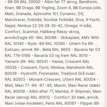
- 98-09 RAL 20000 - Albin før 77 skrog, Bandholm,
Knarr, BB Drage, BB Yngling, Zoom 8, BB Europa jolle,
Malö, Granada, Aphrodite 101, Dynamic, DS,
Matchracer, Folkbåd, Nordisk Folkbåd, Diva, X-Yacht,
Najad, Nimbus 22-26-28-35-42, Omega, H-båd,
Comfort, Scanmar, Hallberg-Rassy skrog,
ørnvik/Eagle 90- RAL 80096 - Skibsplast, KMV With
RAL 10140 - Ryds -89 RAL 10390 - Uttern fra 99- ,
Exklusiv, ørnvik 99-, Bella RAL 9650 - Bavaria før 03
RAL 776-0166 - Bavaria 03 og frem RAL 9010 -
Yamarin 99- RAL 80541 - Hanse, Crescent RAL
30035 - Crescent, Fjord, Nimbus, Marieholm RAL
80039 - Hydrolift, Finnmaster, Tresfjord Grå kulør:
RAL 80003 - Monark-Crescent, Uttern RAL 80004 -
Misil, Maxi 77 -84 -87 -95, Maxim, Maxi Racer (dæk)
RAL 80008 - Albin efter 77, Mamba, IF Shipman, Maxi
Racer (skrog) RAL 80012 - Comfort 30 dæk, ørnvik,
Maxi (visse modeller), Fenix RAL 80087 - Flipper 88-