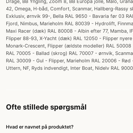
Drage, BB Yngling, Zoom 8, BB Europa jolle, Malö, Gran
42, Omega, H-båd, Comfort, Scanmar, Hallberg-Rassy sk
Exklusiv, ørnvik 99-, Bella RAL 9650 - Bavaria før 03 
Fjord, Nimbus, Marieholm RAL 80039 - Hydrolift, Finnma
Maxi Racer (dæk) RAL 80008 - Albin efter 77, Mamba, I
Flipper 88-93, X-Yacht (dæk) RAL 12050 - Flipper nyer
Monark-Crescent, Flipper (ældste modeller) RAL 50008 
RAL 70005 - Ballad (skrog) RAL 70007 - ørnvik, Scanma
RAL 30009 - Gul - Flipper, Marieholm RAL 20006 - Rød 
Uttern, NF, Ryds indvendigt, Inter Boat, Nidelv RAL 90
Ofte stillede spørgsmål
Hvad er navnet på produktet?