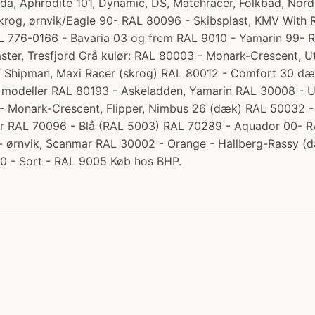
ada, Aphrodite 101, Dynamic, DS, Matchracer, Folkbåd, Nor
rog, ørnvik/Eagle 90- RAL 80096 - Skibsplast, KMV With R
RAL 776-0166 - Bavaria 03 og frem RAL 9010 - Yamarin 99-
ster, Tresfjord Grå kulør: RAL 80003 - Monark-Crescent, U
F Shipman, Maxi Racer (skrog) RAL 80012 - Comfort 30 dæk,
e modeller RAL 80193 - Askeladden, Yamarin RAL 30008 - U
- Monark-Crescent, Flipper, Nimbus 26 (dæk) RAL 50032 - A
r RAL 70096 - Blå (RAL 5003) RAL 70289 - Aquador 00- RA
- ørnvik, Scanmar RAL 30002 - Orange - Hallberg-Rassy (d
000 - Sort - RAL 9005 Køb hos BHP.