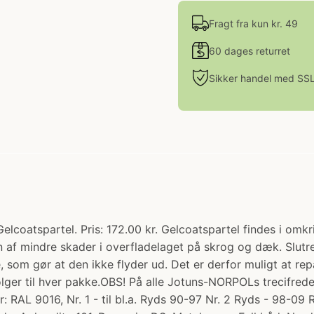
Fragt fra kun kr. 49
60 dages returret
Sikker handel med SS
coatspartel. Pris: 172.00 kr. Gelcoatspartel findes i omkr
 af mindre skader i overfladelaget på skrog og dæk. Slutre
, som gør at den ikke flyder ud. Det er derfor muligt at re
ølger til hver pakke.OBS! På alle Jotuns-NORPOLs trecifred
ør: RAL 9016, Nr. 1 - til bl.a. Ryds 90-97 Nr. 2 Ryds - 98-0