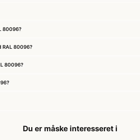
AL 80096?
id RAL 80096?
RAL 80096?
096?
Du er måske interesseret i