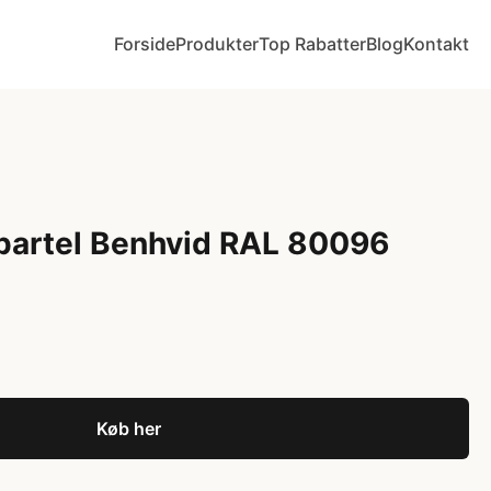
Forside
Produkter
Top Rabatter
Blog
Kontakt
partel Benhvid RAL 80096
Køb her