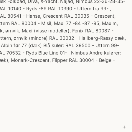
disk Folkbåd, Diva, X-Yacht, Najad, Nimbus 22-26-28-35-
AL 10140 - Ryds -89 RAL 10390 - Uttern fra 99- ,
 RAL 80541 - Hanse, Crescent RAL 30035 - Crescent,
ttern RAL 80004 - Misil, Maxi 77 -84 -87 -95, Maxim,
 ørnvik, Maxi (visse modeller), Fenix RAL 80087 -
ttern, ørnvik (mindre) RAL 30032 - Hallberg-Rassy dæk,
lbin før 77 (dæk) Blå kulør: RAL 39500 - Uttern 99-
L 70532 - Ryds Blue Line 01- , Nimbus Andre kulører:
æk), Monark-Crescent, Flipper RAL 30004 - Beige -