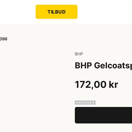
TILBUD
0096
BHP
BHP Gelcoats
172,00 kr