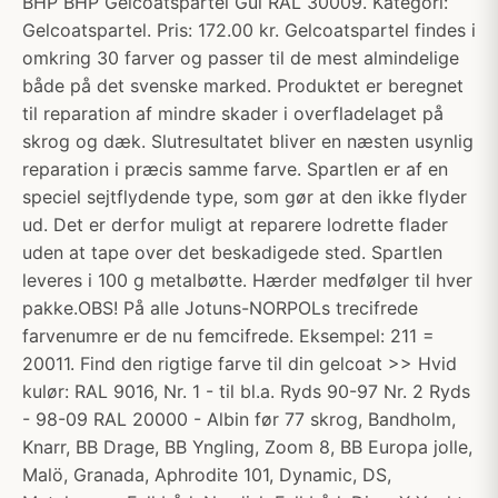
BHP BHP Gelcoatspartel Gul RAL 30009. Kategori:
Gelcoatspartel. Pris: 172.00 kr. Gelcoatspartel findes i
omkring 30 farver og passer til de mest almindelige
både på det svenske marked. Produktet er beregnet
til reparation af mindre skader i overfladelaget på
skrog og dæk. Slutresultatet bliver en næsten usynlig
reparation i præcis samme farve. Spartlen er af en
speciel sejtflydende type, som gør at den ikke flyder
ud. Det er derfor muligt at reparere lodrette flader
uden at tape over det beskadigede sted. Spartlen
leveres i 100 g metalbøtte. Hærder medfølger til hver
pakke.OBS! På alle Jotuns-NORPOLs trecifrede
farvenumre er de nu femcifrede. Eksempel: 211 =
20011. Find den rigtige farve til din gelcoat >> Hvid
kulør: RAL 9016, Nr. 1 - til bl.a. Ryds 90-97 Nr. 2 Ryds
- 98-09 RAL 20000 - Albin før 77 skrog, Bandholm,
Knarr, BB Drage, BB Yngling, Zoom 8, BB Europa jolle,
Malö, Granada, Aphrodite 101, Dynamic, DS,