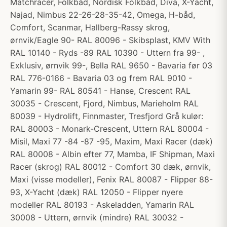
Matchracer, Folkbåd, Nordisk Folkbåd, Diva, X-Yacht,
Najad, Nimbus 22-26-28-35-42, Omega, H-båd,
Comfort, Scanmar, Hallberg-Rassy skrog,
ørnvik/Eagle 90- RAL 80096 - Skibsplast, KMV With
RAL 10140 - Ryds -89 RAL 10390 - Uttern fra 99- ,
Exklusiv, ørnvik 99-, Bella RAL 9650 - Bavaria før 03
RAL 776-0166 - Bavaria 03 og frem RAL 9010 -
Yamarin 99- RAL 80541 - Hanse, Crescent RAL
30035 - Crescent, Fjord, Nimbus, Marieholm RAL
80039 - Hydrolift, Finnmaster, Tresfjord Grå kulør:
RAL 80003 - Monark-Crescent, Uttern RAL 80004 -
Misil, Maxi 77 -84 -87 -95, Maxim, Maxi Racer (dæk)
RAL 80008 - Albin efter 77, Mamba, IF Shipman, Maxi
Racer (skrog) RAL 80012 - Comfort 30 dæk, ørnvik,
Maxi (visse modeller), Fenix RAL 80087 - Flipper 88-
93, X-Yacht (dæk) RAL 12050 - Flipper nyere
modeller RAL 80193 - Askeladden, Yamarin RAL
30008 - Uttern, ørnvik (mindre) RAL 30032 -