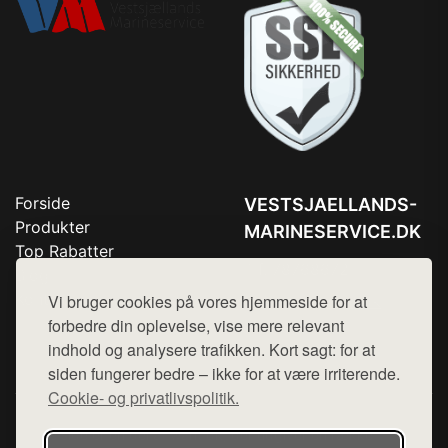
Forside
VESTSJAELLANDS-
Produkter
MARINESERVICE.DK
Top Rabatter
Tlf. 78768672
Blog
Kontakt
Vi bruger cookies på vores hjemmeside for at
Mail:
hej@want.dk
forbedre din oplevelse, vise mere relevant
Cookie- og privatlivspolitik
indhold og analysere trafikken. Kort sagt: for at
siden fungerer bedre – ikke for at være irriterende.
Cookie- og privatlivspolitik.
Denne side er en del af want.dk, der udgiver en række