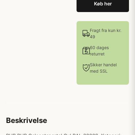
Køb her
Fragt fra kun kr.
49
60 dages
returret
Sikker handel
med SSL
Beskrivelse