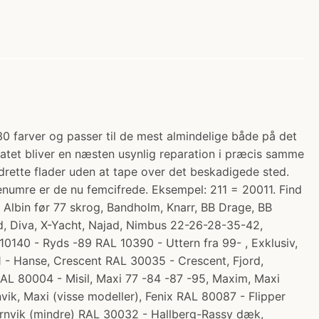
30 farver og passer til de mest almindelige både på det
tatet bliver en næsten usynlig reparation i præcis samme
lodrette flader uden at tape over det beskadigede sted.
enumre er de nu femcifrede. Eksempel: 211 = 20011. Find
 - Albin før 77 skrog, Bandholm, Knarr, BB Drage, BB
åd, Diva, X-Yacht, Najad, Nimbus 22-26-28-35-42,
140 - Ryds -89 RAL 10390 - Uttern fra 99- , Exklusiv,
 - Hanse, Crescent RAL 30035 - Crescent, Fjord,
AL 80004 - Misil, Maxi 77 -84 -87 -95, Maxim, Maxi
k, Maxi (visse modeller), Fenix RAL 80087 - Flipper
ørnvik (mindre) RAL 30032 - Hallberg-Rassy dæk,