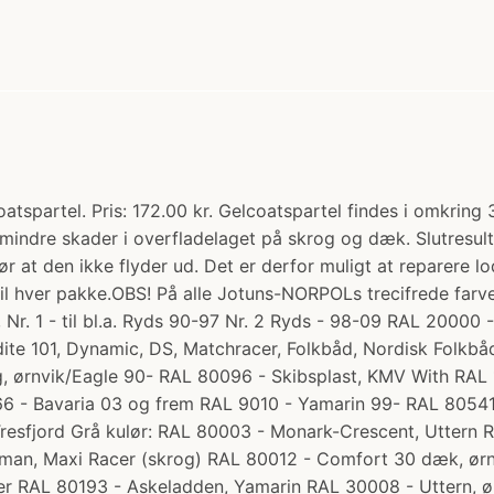
spartel. Pris: 172.00 kr. Gelcoatspartel findes i omkring 
 mindre skader i overfladelaget på skrog og dæk. Slutresul
ør at den ikke flyder ud. Det er derfor muligt at reparere 
til hver pakke.OBS! På alle Jotuns-NORPOLs trecifrede farv
, Nr. 1 - til bl.a. Ryds 90-97 Nr. 2 Ryds - 98-09 RAL 20000
dite 101, Dynamic, DS, Matchracer, Folkbåd, Nordisk Folkb
 ørnvik/Eagle 90- RAL 80096 - Skibsplast, KMV With RAL 10
166 - Bavaria 03 og frem RAL 9010 - Yamarin 99- RAL 80541
resfjord Grå kulør: RAL 80003 - Monark-Crescent, Uttern R
man, Maxi Racer (skrog) RAL 80012 - Comfort 30 dæk, ørnvi
er RAL 80193 - Askeladden, Yamarin RAL 30008 - Uttern, 