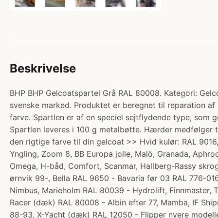
Beskrivelse
BHP BHP Gelcoatspartel Grå RAL 80008. Kategori: Gelcoat
svenske marked. Produktet er beregnet til reparation af
farve. Spartlen er af en speciel sejtflydende type, som g
Spartlen leveres i 100 g metalbøtte. Hærder medfølger 
den rigtige farve til din gelcoat >> Hvid kulør: RAL 9016
Yngling, Zoom 8, BB Europa jolle, Malö, Granada, Aphro
Omega, H-båd, Comfort, Scanmar, Hallberg-Rassy skrog,
ørnvik 99-, Bella RAL 9650 - Bavaria før 03 RAL 776-0
Nimbus, Marieholm RAL 80039 - Hydrolift, Finnmaster, T
Racer (dæk) RAL 80008 - Albin efter 77, Mamba, IF Ship
88-93, X-Yacht (dæk) RAL 12050 - Flipper nyere modell