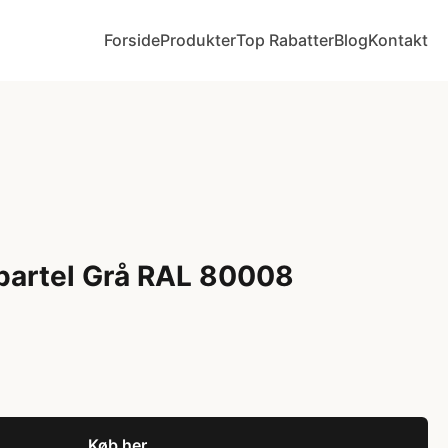
Forside
Produkter
Top Rabatter
Blog
Kontakt
partel Grå RAL 80008
Køb her