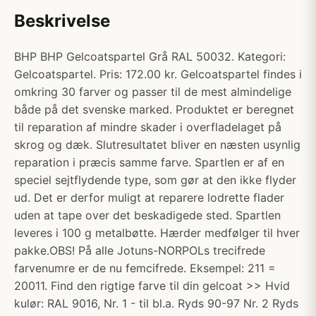
Beskrivelse
BHP BHP Gelcoatspartel Grå RAL 50032. Kategori:
Gelcoatspartel. Pris: 172.00 kr. Gelcoatspartel findes i
omkring 30 farver og passer til de mest almindelige
både på det svenske marked. Produktet er beregnet
til reparation af mindre skader i overfladelaget på
skrog og dæk. Slutresultatet bliver en næsten usynlig
reparation i præcis samme farve. Spartlen er af en
speciel sejtflydende type, som gør at den ikke flyder
ud. Det er derfor muligt at reparere lodrette flader
uden at tape over det beskadigede sted. Spartlen
leveres i 100 g metalbøtte. Hærder medfølger til hver
pakke.OBS! På alle Jotuns-NORPOLs trecifrede
farvenumre er de nu femcifrede. Eksempel: 211 =
20011. Find den rigtige farve til din gelcoat >> Hvid
kulør: RAL 9016, Nr. 1 - til bl.a. Ryds 90-97 Nr. 2 Ryds