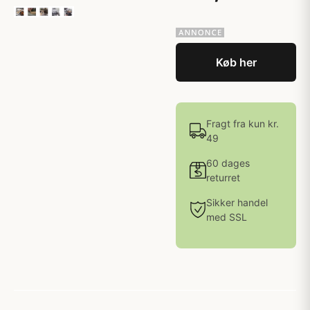
Køb her
Fragt fra kun kr.
49
60 dages
returret
Sikker handel
med SSL