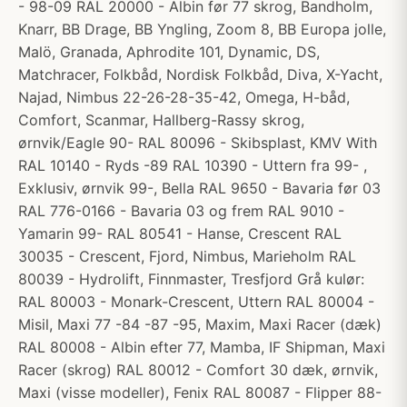
- 98-09 RAL 20000 - Albin før 77 skrog, Bandholm,
Knarr, BB Drage, BB Yngling, Zoom 8, BB Europa jolle,
Malö, Granada, Aphrodite 101, Dynamic, DS,
Matchracer, Folkbåd, Nordisk Folkbåd, Diva, X-Yacht,
Najad, Nimbus 22-26-28-35-42, Omega, H-båd,
Comfort, Scanmar, Hallberg-Rassy skrog,
ørnvik/Eagle 90- RAL 80096 - Skibsplast, KMV With
RAL 10140 - Ryds -89 RAL 10390 - Uttern fra 99- ,
Exklusiv, ørnvik 99-, Bella RAL 9650 - Bavaria før 03
RAL 776-0166 - Bavaria 03 og frem RAL 9010 -
Yamarin 99- RAL 80541 - Hanse, Crescent RAL
30035 - Crescent, Fjord, Nimbus, Marieholm RAL
80039 - Hydrolift, Finnmaster, Tresfjord Grå kulør:
RAL 80003 - Monark-Crescent, Uttern RAL 80004 -
Misil, Maxi 77 -84 -87 -95, Maxim, Maxi Racer (dæk)
RAL 80008 - Albin efter 77, Mamba, IF Shipman, Maxi
Racer (skrog) RAL 80012 - Comfort 30 dæk, ørnvik,
Maxi (visse modeller), Fenix RAL 80087 - Flipper 88-