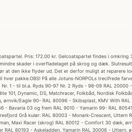
spartel. Pris: 172.00 kr. Gelcoatspartel findes i omkring 
 mindre skader i overfladelaget på skrog og dæk. Slutresul
ør at den ikke flyder ud. Det er derfor muligt at reparere 
til hver pakke.OBS! På alle Jotuns-NORPOLs trecifrede farv
, Nr. 1 - til bl.a. Ryds 90-97 Nr. 2 Ryds - 98-09 RAL 20000
dite 101, Dynamic, DS, Matchracer, Folkbåd, Nordisk Folkb
 ørnvik/Eagle 90- RAL 80096 - Skibsplast, KMV With RAL 10
166 - Bavaria 03 og frem RAL 9010 - Yamarin 99- RAL 80541
resfjord Grå kulør: RAL 80003 - Monark-Crescent, Uttern R
man, Maxi Racer (skrog) RAL 80012 - Comfort 30 dæk, ørnvi
er RAL 80193 - Askeladden, Yamarin RAL 30008 - Uttern, 