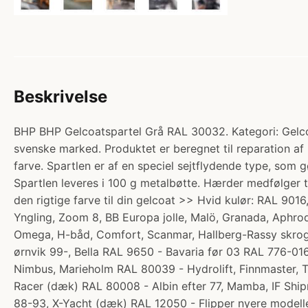
Beskrivelse
BHP BHP Gelcoatspartel Grå RAL 30032. Kategori: Gelcoat
svenske marked. Produktet er beregnet til reparation af
farve. Spartlen er af en speciel sejtflydende type, som g
Spartlen leveres i 100 g metalbøtte. Hærder medfølger 
den rigtige farve til din gelcoat >> Hvid kulør: RAL 9016
Yngling, Zoom 8, BB Europa jolle, Malö, Granada, Aphro
Omega, H-båd, Comfort, Scanmar, Hallberg-Rassy skrog,
ørnvik 99-, Bella RAL 9650 - Bavaria før 03 RAL 776-0
Nimbus, Marieholm RAL 80039 - Hydrolift, Finnmaster, T
Racer (dæk) RAL 80008 - Albin efter 77, Mamba, IF Ship
88-93, X-Yacht (dæk) RAL 12050 - Flipper nyere modell