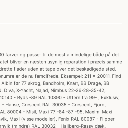
30 farver og passer til de mest almindelige både på det
tatet bliver en næsten usynlig reparation i præcis samme
lodrette flader uden at tape over det beskadigede sted.
enumre er de nu femcifrede. Eksempel: 211 = 20011. Find
 - Albin før 77 skrog, Bandholm, Knarr, BB Drage, BB
åd, Diva, X-Yacht, Najad, Nimbus 22-26-28-35-42,
140 - Ryds -89 RAL 10390 - Uttern fra 99- , Exklusiv,
 - Hanse, Crescent RAL 30035 - Crescent, Fjord,
AL 80004 - Misil, Maxi 77 -84 -87 -95, Maxim, Maxi
k, Maxi (visse modeller), Fenix RAL 80087 - Flipper
ørnvik (mindre) RAL 30032 - Hallberg-Rassy dæk,