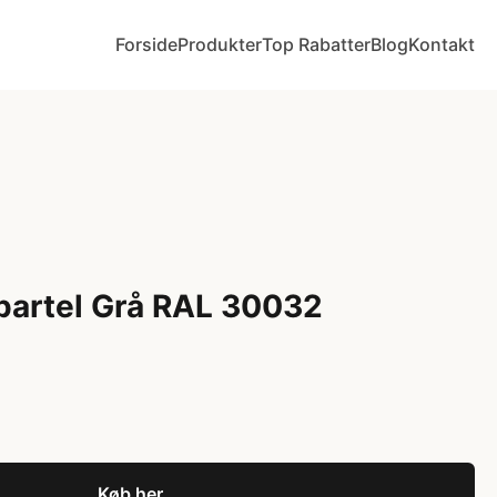
Forside
Produkter
Top Rabatter
Blog
Kontakt
partel Grå RAL 30032
Køb her