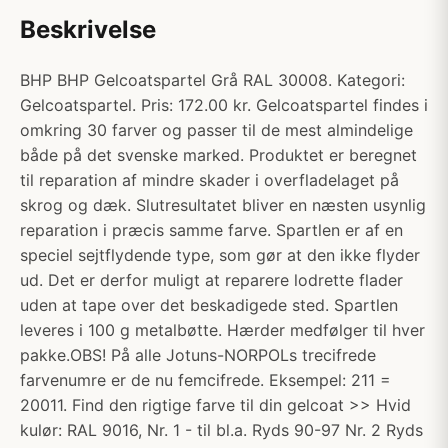
Beskrivelse
BHP BHP Gelcoatspartel Grå RAL 30008. Kategori:
Gelcoatspartel. Pris: 172.00 kr. Gelcoatspartel findes i
omkring 30 farver og passer til de mest almindelige
både på det svenske marked. Produktet er beregnet
til reparation af mindre skader i overfladelaget på
skrog og dæk. Slutresultatet bliver en næsten usynlig
reparation i præcis samme farve. Spartlen er af en
speciel sejtflydende type, som gør at den ikke flyder
ud. Det er derfor muligt at reparere lodrette flader
uden at tape over det beskadigede sted. Spartlen
leveres i 100 g metalbøtte. Hærder medfølger til hver
pakke.OBS! På alle Jotuns-NORPOLs trecifrede
farvenumre er de nu femcifrede. Eksempel: 211 =
20011. Find den rigtige farve til din gelcoat >> Hvid
kulør: RAL 9016, Nr. 1 - til bl.a. Ryds 90-97 Nr. 2 Ryds