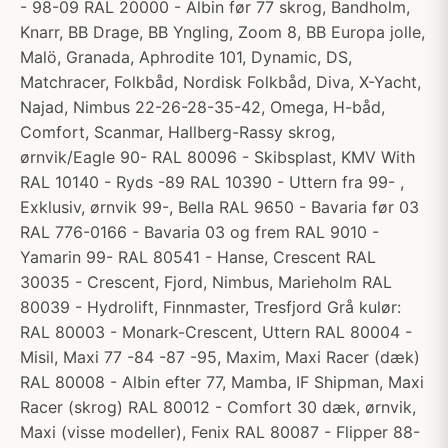
- 98-09 RAL 20000 - Albin før 77 skrog, Bandholm,
Knarr, BB Drage, BB Yngling, Zoom 8, BB Europa jolle,
Malö, Granada, Aphrodite 101, Dynamic, DS,
Matchracer, Folkbåd, Nordisk Folkbåd, Diva, X-Yacht,
Najad, Nimbus 22-26-28-35-42, Omega, H-båd,
Comfort, Scanmar, Hallberg-Rassy skrog,
ørnvik/Eagle 90- RAL 80096 - Skibsplast, KMV With
RAL 10140 - Ryds -89 RAL 10390 - Uttern fra 99- ,
Exklusiv, ørnvik 99-, Bella RAL 9650 - Bavaria før 03
RAL 776-0166 - Bavaria 03 og frem RAL 9010 -
Yamarin 99- RAL 80541 - Hanse, Crescent RAL
30035 - Crescent, Fjord, Nimbus, Marieholm RAL
80039 - Hydrolift, Finnmaster, Tresfjord Grå kulør:
RAL 80003 - Monark-Crescent, Uttern RAL 80004 -
Misil, Maxi 77 -84 -87 -95, Maxim, Maxi Racer (dæk)
RAL 80008 - Albin efter 77, Mamba, IF Shipman, Maxi
Racer (skrog) RAL 80012 - Comfort 30 dæk, ørnvik,
Maxi (visse modeller), Fenix RAL 80087 - Flipper 88-