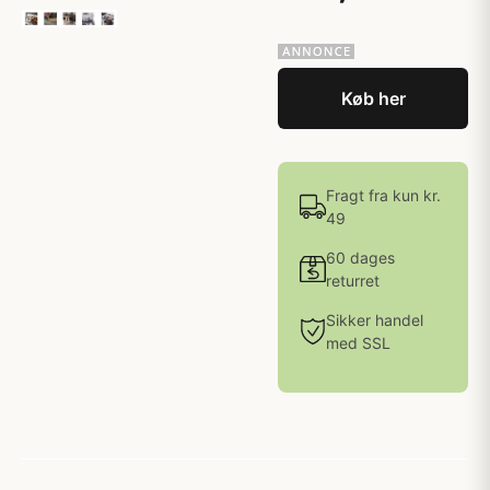
Køb her
Fragt fra kun kr.
49
60 dages
returret
Sikker handel
med SSL