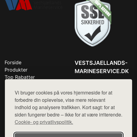
Forside
VESTSJAELLANDS-
Produkter
MARINESERVICE.DK
Top Rabatter
Tlf. 78768672
Blog
Kontakt
Vi bruger cookies på vores hjemmeside for at
Mail:
hej@want.dk
forbedre din oplevelse, vise mere relevant
Cookie- og privatlivspolitik
indhold og analysere trafikken. Kort sagt: for at
siden fungerer bedre – ikke for at være irriterende.
Cookie- og privatlivspolitik.
Denne side er en del af want.dk, der udgiver en række