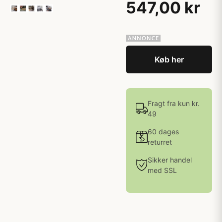
547,00 kr
Køb her
Fragt fra kun kr.
49
60 dages
returret
Sikker handel
med SSL