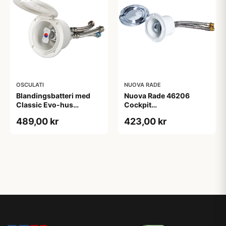
OSCULATI
NUOVA RADE
Blandingsbatteri med
Nuova Rade 46206
Classic Evo-hus
Cockpit
Koldt/varmt vand
Blandingsbatteri til
489,00 kr
423,00 kr
Indbygning med Låg
Forkromet