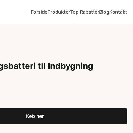
Forside
Produkter
Top Rabatter
Blog
Kontakt
sbatteri til Indbygning
Køb her