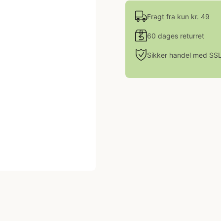
Fragt fra kun kr. 49
60 dages returret
Sikker handel med SS