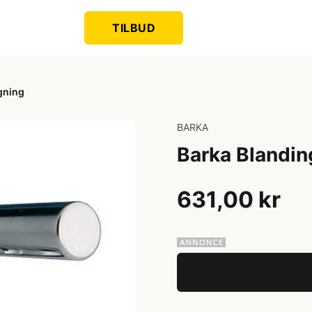
TILBUD
ygning
BARKA
Barka Blanding
631,00 kr