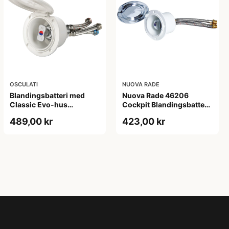
OSCULATI
NUOVA RADE
Blandingsbatteri med
Nuova Rade 46206
Classic Evo-hus
Cockpit Blandingsbatteri
Koldt/varmt vand
til Indbygning med Låg
489,00 kr
423,00 kr
Forkromet