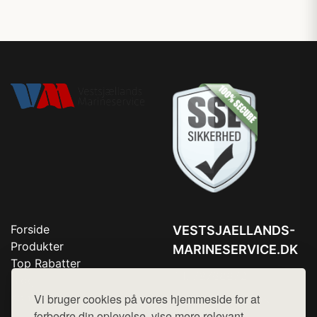
Forside
VESTSJAELLANDS-
Produkter
MARINESERVICE.DK
Top Rabatter
Tlf. 78768672
Blog
Kontakt
Vi bruger cookies på vores hjemmeside for at
Mail:
hej@want.dk
forbedre din oplevelse, vise mere relevant