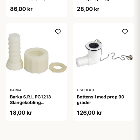
3/8&#039;&#039;
86,00 kr
28,00 kr
Invendigt Gevind
BARKA
OSCULATI
Barka S.R.L PG1213
Bottensil med prop 90
Slangekobling
grader
1/2&#039;&#039;
18,00 kr
126,00 kr
Invendigt Gevind