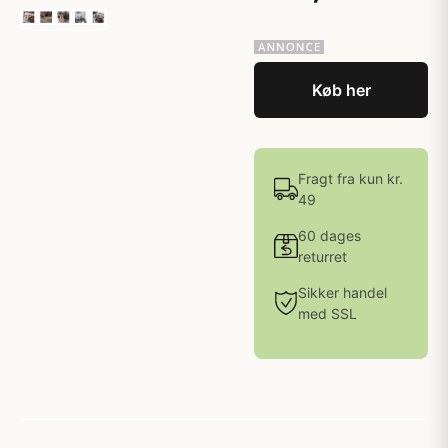
Køb her
Fragt fra kun kr.
49
60 dages
returret
Sikker handel
med SSL