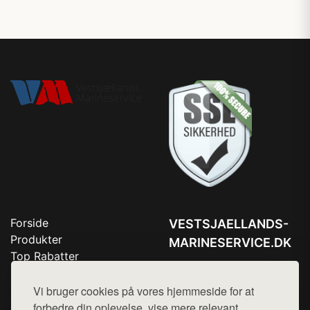
Forside
VESTSJAELLANDS-
Produkter
MARINESERVICE.DK
Top Rabatter
Tlf. 78768672
Blog
Kontakt
Vi bruger cookies på vores hjemmeside for at
Mail:
hej@want.dk
forbedre din oplevelse, vise mere relevant