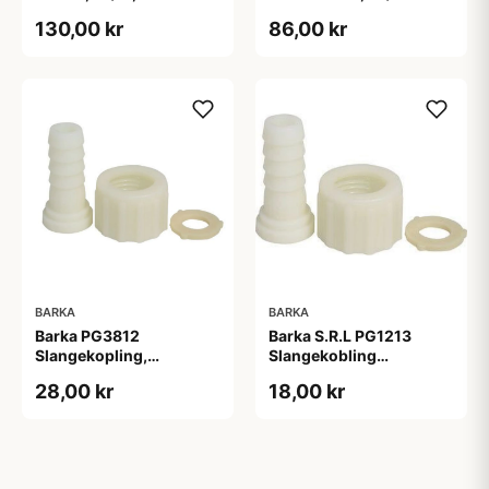
130,00 kr
86,00 kr
BARKA
BARKA
Barka PG3812
Barka S.R.L PG1213
Slangekopling,
Slangekobling
3/8&#039;&#039;
1/2&#039;&#039;
28,00 kr
18,00 kr
Invendigt Gevind
Invendigt Gevind