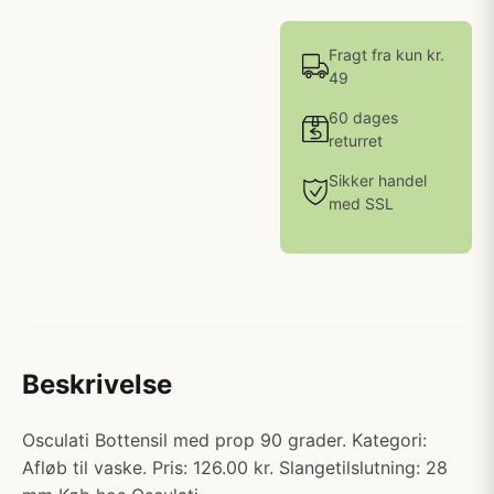
Fragt fra kun kr.
49
60 dages
returret
Sikker handel
med SSL
Beskrivelse
Osculati Bottensil med prop 90 grader. Kategori:
Afløb til vaske. Pris: 126.00 kr. Slangetilslutning: 28