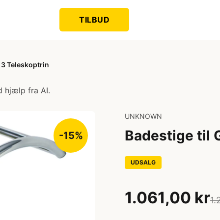
TILBUD
3 Teleskoptrin
 hjælp fra AI.
UNKNOWN
Badestige til
-15%
UDSALG
1.061,00 kr
1.