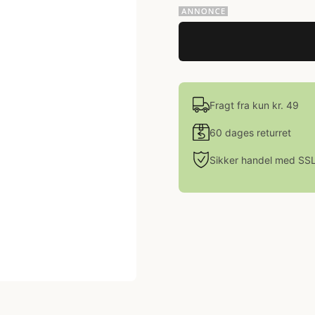
Fragt fra kun kr. 49
60 dages returret
Sikker handel med SS