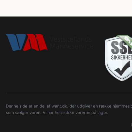
Denne side er en del af want.dk, der udgiver en række hjemmeside
som sælger varen. Vi har heller ikke varerne på lager.