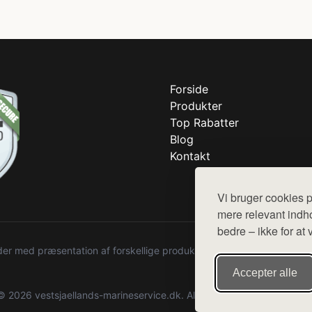
Forside
Produkter
Top Rabatter
Blog
Kontakt
Vi bruger cookies p
mere relevant indho
bedre – ikke for at 
r med præsentation af forskellige produkter fra diverse webshops. De
Accepter alle
© 2026 vestsjaellands-marineservice.dk. Alle rettigheder forbeholdes