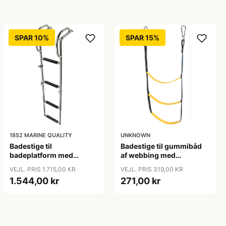
SPAR 10%
SPAR 15%
1852 MARINE QUALITY
UNKNOWN
Badestige til
Badestige til gummibåd
badeplatform med
af webbing med
håndtag, 4 trin
karabinhager L-80cm
VEJL. PRIS 1.715,00 KR
VEJL. PRIS 319,00 KR
1.544,00 kr
271,00 kr