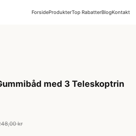
Forside
Produkter
Top Rabatter
Blog
Kontakt
 Gummibåd med 3 Teleskoptrin
248,00 kr