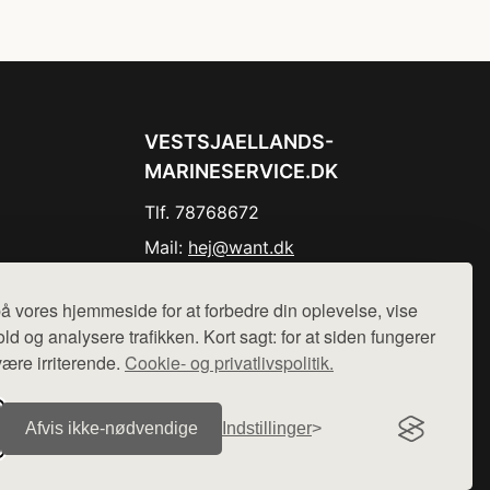
VESTSJAELLANDS-
MARINESERVICE.DK
Tlf. 78768672
Mail:
hej@want.dk
Cookie- og privatlivspolitik
å vores hjemmeside for at forbedre din oplevelse, vise
ld og analysere trafikken. Kort sagt: for at siden fungerer
være irriterende.
Cookie- og privatlivspolitik.
r sælges ikke varer fra denne side - vi henviser til de shops,
Afvis ikke‑nødvendige
Indstillinger
.