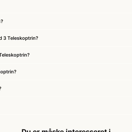
n?
d 3 Teleskoptrin?
Teleskoptrin?
optrin?
?
Du er måske interesseret i