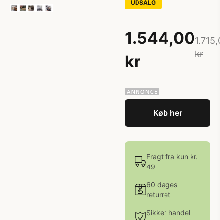
UDSALG
1.544,00
1.715,
kr
kr
Køb her
Fragt fra kun kr.
49
60 dages
returret
Sikker handel