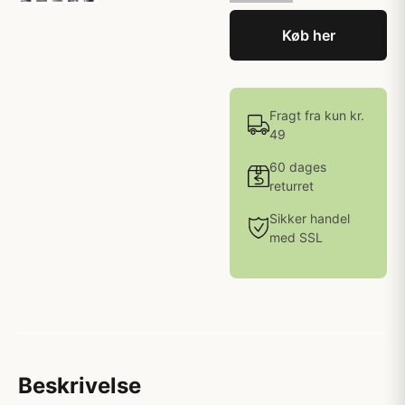
Køb her
Fragt fra kun kr.
49
60 dages
returret
Sikker handel
med SSL
Beskrivelse