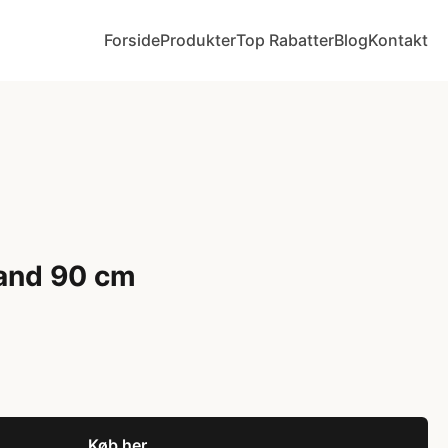
Forside
Produkter
Top Rabatter
Blog
Kontakt
land 90 cm
Køb her