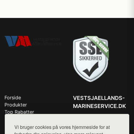
Forside
VESTSJAELLANDS-
Produkter
MARINESERVICE.DK
Top Rabatter
Tlf. 78768672
Blog
Kontakt
Vi bruger cookies på vores hjemmeside for at
Mail:
hej@want.dk