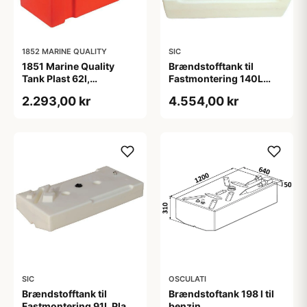
1852 MARINE QUALITY
SIC
1851 Marine Quality
Brændstofftank til
Tank Plast 62l,
Fastmontering 140L
660x300x410mm
Plast, 800x620x340
2.293,00 kr
4.554,00 kr
SIC
OSCULATI
Brændstofftank til
Brændstoftank 198 l til
Fastmontering 91L Plast
benzin