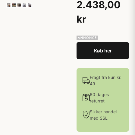
2.438,00
kr
Køb her
Fragt fra kun kr.
49
60 dages
returret
Sikker handel
med SSL