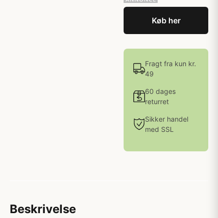
Køb her
Fragt fra kun kr.
49
60 dages
returret
Sikker handel
med SSL
Beskrivelse