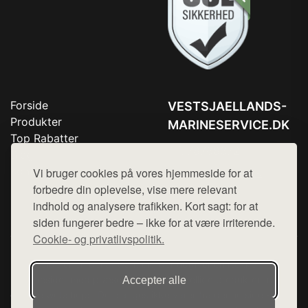
Forside
VESTSJAELLANDS-
Produkter
MARINESERVICE.DK
Top Rabatter
Tlf. 78768672
Blog
Kontakt
Vi bruger cookies på vores hjemmeside for at
Mail:
hej@want.dk
forbedre din oplevelse, vise mere relevant
Cookie- og privatlivspolitik
indhold og analysere trafikken. Kort sagt: for at
siden fungerer bedre – ikke for at være irriterende.
Cookie- og privatlivspolitik.
Denne side er en del af want.dk, der udgiver en række
hjemmesider med præsentation af forskellige produkter fra
Accepter alle
diverse webshops. Der sælges ikke varer fra denne side - vi