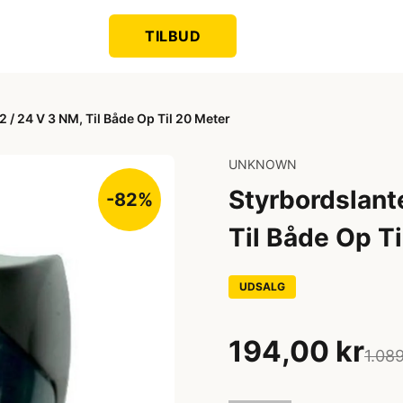
TILBUD
 / 24 V 3 NM, Til Både Op Til 20 Meter
UNKNOWN
Styrbordslant
-82%
Til Både Op T
UDSALG
194,00 kr
1.089