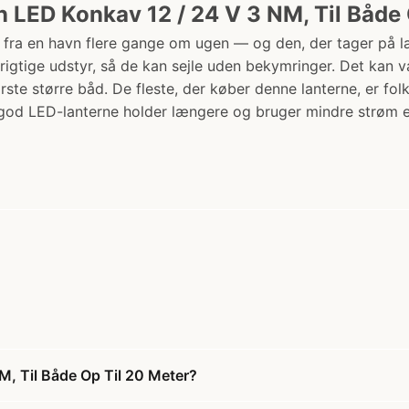
 LED Konkav 12 / 24 V 3 NM, Til Både 
fra en havn flere gange om ugen — og den, der tager på læ
rigtige udstyr, så de kan sejle uden bekymringer. Det kan v
første større båd. De fleste, der køber denne lanterne, er fo
 god LED-lanterne holder længere og bruger mindre strøm e
M, Til Både Op Til 20 Meter?