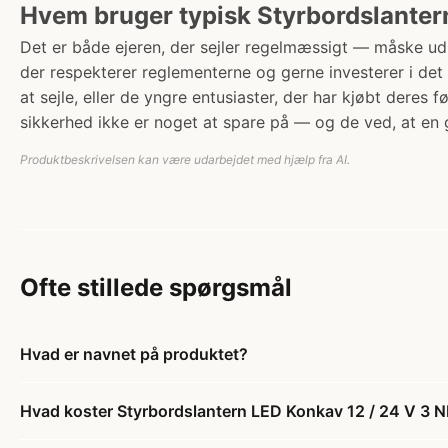
Hvem bruger typisk Styrbordslantern
Det er både ejeren, der sejler regelmæssigt — måske ud 
der respekterer reglementerne og gerne investerer i det 
at sejle, eller de yngre entusiaster, der har kjøbt deres 
sikkerhed ikke er noget at spare på — og de ved, at en
Produktbeskrivelsen kan være udarbejdet med hjælp fra AI.
Ofte stillede spørgsmål
Hvad er navnet på produktet?
Hvad koster Styrbordslantern LED Konkav 12 / 24 V 3 N