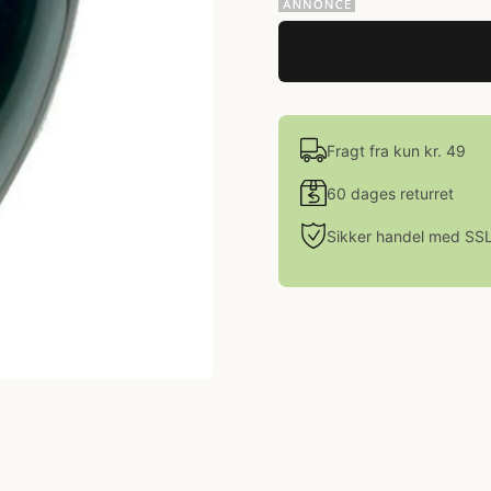
Fragt fra kun kr. 49
60 dages returret
Sikker handel med SS