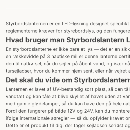
Styrbordslanternen er en LED-løsning designet specifikt 
reglementerne kræver for styrebordslys, og den fungere
Hvad bruger man Styrbordslantern LE
En styrbordslanterne er ikke bare et lys — det er en sikk
en rækkevidde på 3 nautiske mil er denne lanterne certifi
den til natkørsel, når du sejler på åbent vand, og især n
tursejladser, hvor du kommer hjem sent, eller når vejret æ
Det skal du vide om Styrbordslanter
Lanternen er lavet af UV-bestandig sort plast, så den tåle
vandtæt og kan tåle at blive skyllet af havet uden at 
med gamle glødelamper, så du kan have den på hele natt
Fordi den fungerer på både 12V og 24V, kan du montere d
ifølge internationale søregler — så du opfylder kravet o
Dette er et produkt til dig, der tager sejladsen seriøst og