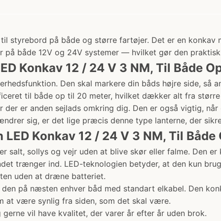
til styrebord på både og større fartøjer. Det er en konkav
r på både 12V og 24V systemer — hvilket gør den praktisk 
D Konkav 12 / 24 V 3 NM, Til Både Op 
erhedsfunktion. Den skal markere din båds højre side, så and
ceret til både op til 20 meter, hvilket dækker alt fra størr
år der er anden sejlads omkring dig. Den er også vigtig, når 
ndrer sig, er det lige præcis denne type lanterne, der sikrer
n LED Konkav 12 / 24 V 3 NM, Til Både 
r salt, sollys og vejr uden at blive skør eller falme. Den er 
vandet trænger ind. LED-teknologien betyder, at den kun b
en uden at dræne batteriet.
en på næsten enhver båd med standart elkabel. Den konkave 
m at være synlig fra siden, som det skal være.
 gerne vil have kvalitet, der varer år efter år uden brok.