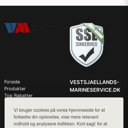
Forside
VESTSJAELLANDS-
Produkter
MARINESERVICE.DK
Top Rabatter
Tlf. 78768672
Blog
Kontakt
Vi bruger cookies på vores hjemmeside for at
Mail:
hej@want.dk
forbedre din oplevelse, vise mere relevant
Cookie- og privatlivspolitik
indhold og analysere trafikken. Kort sagt: for at