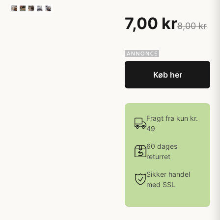
7,00 kr
8,00 kr
Køb her
Fragt fra kun kr.
49
60 dages
returret
Sikker handel
med SSL