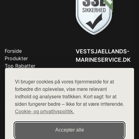
Forside
VESTSJAELLANDS-
Produkter
MARINESERVICE.DK
Top Rabatter
Tlf. 78768672
Blog
Kontakt
Vi bruger cookies på vores hjemmeside for at
Mail:
hej@want.dk
forbedre din oplevelse, vise mere relevant
Cookie- og privatlivspolitik
indhold og analysere trafikken. Kort sagt: for at
siden fungerer bedre – ikke for at være irriterende.
Cookie- og privatlivspolitik.
Denne side er en del af want.dk, der udgiver en række
hjemmesider med præsentation af forskellige produkter fra
Accepter alle
diverse webshops. Der sælges ikke varer fra denne side - vi