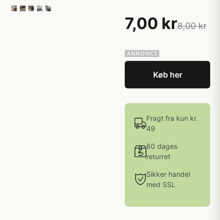
7,00 kr
8,00 kr
Køb her
Fragt fra kun kr.
49
60 dages
returret
Sikker handel
med SSL