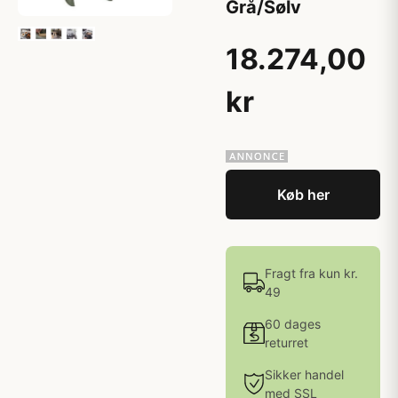
Grå/Sølv
18.274,00
kr
Køb her
Fragt fra kun kr.
49
60 dages
returret
Sikker handel
med SSL