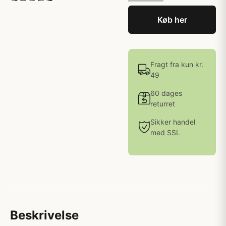
Køb her
Fragt fra kun kr.
49
60 dages
returret
Sikker handel
med SSL
Beskrivelse