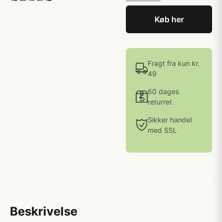
Køb her
Fragt fra kun kr.
49
60 dages
returret
Sikker handel
med SSL
Beskrivelse