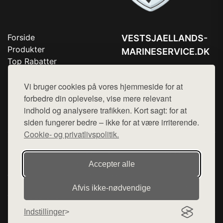
Forside
VESTSJAELLANDS-
Produkter
MARINESERVICE.DK
Top Rabatter
Tlf. 78768672
Blog
Kontakt
Vi bruger cookies på vores hjemmeside for at
Mail:
hej@want.dk
forbedre din oplevelse, vise mere relevant
Cookie- og privatlivspolitik
indhold og analysere trafikken. Kort sagt: for at
siden fungerer bedre – ikke for at være irriterende.
Cookie- og privatlivspolitik.
Denne side er en del af want.dk, der udgiver en række
hjemmesider med præsentation af forskellige produkter fra
Accepter alle
diverse webshops. Der sælges ikke varer fra denne side - vi
henviser til de shops, som sælger varen. Vi har heller ikke
Afvis ikke‑nødvendige
varerne på lager.
Indstillinger
© 2026 vestsjaellands-marineservice.dk. Alle rettigheder