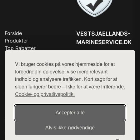
Forside
VESTSJAELLANDS-
Produkter
MARINESERVICE.DK
Top Rabatter
Tlf. 78768672
Blog
Kontakt
Vi bruger cookies på vores hjemmeside for at
Mail:
hej@want.dk
forbedre din oplevelse, vise mere relevant
Cookie- og privatlivspolitik
indhold og analysere trafikken. Kort sagt: for at
siden fungerer bedre – ikke for at være irriterende.
Cookie- og privatlivspolitik.
Denne side er en del af want.dk, der udgiver en række
hjemmesider med præsentation af forskellige produkter fra
Accepter alle
diverse webshops. Der sælges ikke varer fra denne side - vi
henviser til de shops, som sælger varen. Vi har heller ikke
Afvis ikke‑nødvendige
varerne på lager.