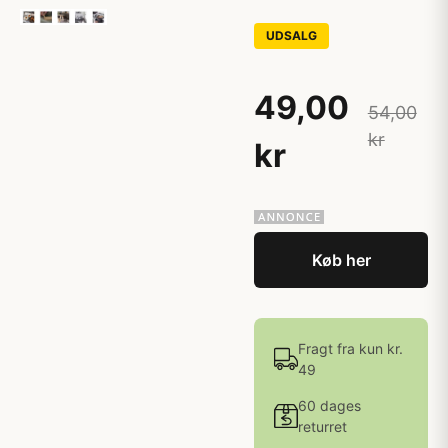
UDSALG
49,00
54,00
kr
kr
Køb her
Fragt fra kun kr.
49
60 dages
returret