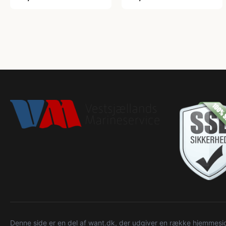
Denne side er en del af want.dk, der udgiver en række hjemmeside