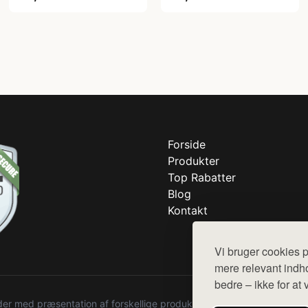
Forside
Produkter
Top Rabatter
Blog
Kontakt
Vi bruger cookies p
mere relevant indho
bedre – ikke for at 
r med præsentation af forskellige produkter fra diverse webshops. De