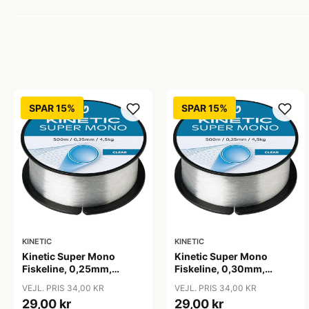
SPAR 15%
SPAR 15%
KINETIC
KINETIC
Kinetic Super Mono
Kinetic Super Mono
Fiskeline, 0,25mm,
Fiskeline, 0,30mm,
500m, 4,5kg
500m, 6,1kg
VEJL. PRIS 34,00 KR
VEJL. PRIS 34,00 KR
29,00 kr
29,00 kr