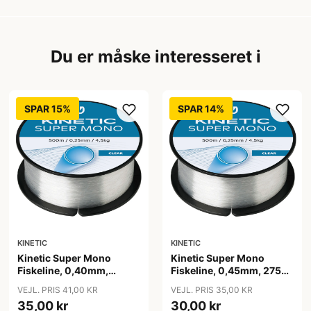
Du er måske interesseret i
SPAR 15%
SPAR 14%
KINETIC
KINETIC
Kinetic Super Mono
Kinetic Super Mono
Fiskeline, 0,40mm,
Fiskeline, 0,45mm, 275m,
330m, 10,2kg
13,7kg
VEJL. PRIS 41,00 KR
VEJL. PRIS 35,00 KR
35,00 kr
30,00 kr