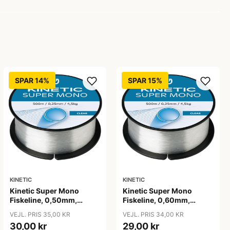
SPAR 14%
SPAR 15%
KINETIC
KINETIC
Kinetic Super Mono
Kinetic Super Mono
Fiskeline, 0,50mm,
Fiskeline, 0,60mm,
225m, 17,3kg
150m, 22,4kg
VEJL. PRIS 35,00 KR
VEJL. PRIS 34,00 KR
30,00 kr
29,00 kr