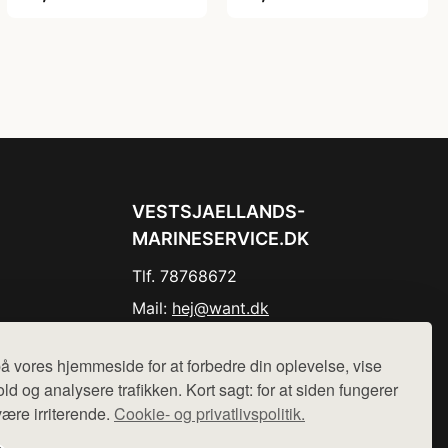
VESTSJAELLANDS-
MARINESERVICE.DK
Tlf. 78768672
Mail:
hej@want.dk
Cookie- og privatlivspolitik
å vores hjemmeside for at forbedre din oplevelse, vise
ld og analysere trafikken. Kort sagt: for at siden fungerer
være irriterende.
Cookie- og privatlivspolitik.
r sælges ikke varer fra denne side - vi henviser til de shops,