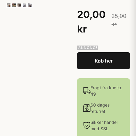
20,00
25,00
kr
kr
Køb her
Fragt fra kun kr.
49
60 dages
returret
Sikker handel
med SSL