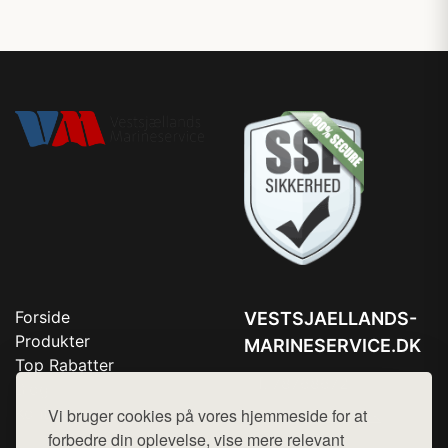
Forside
VESTSJAELLANDS-
Produkter
MARINESERVICE.DK
Top Rabatter
Tlf. 78768672
Blog
Kontakt
Vi bruger cookies på vores hjemmeside for at
Mail:
hej@want.dk
forbedre din oplevelse, vise mere relevant