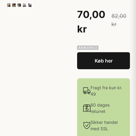
70,00
82,00
kr
kr
Køb her
Fragt fra kun kr.
49
60 dages
returret
Sikker handel
med SSL