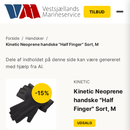
TILBUD
Forside
/
Handsker
/
Kinetic Neoprene handske "Half Finger" Sort, M
Dele af indholdet på denne side kan være genereret
med hjælp fra AI.
KINETIC
Kinetic Neoprene
-15%
handske "Half
Finger" Sort, M
UDSALG