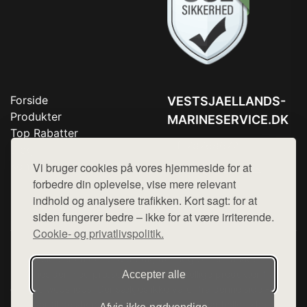
Forside
VESTSJAELLANDS-
Produkter
MARINESERVICE.DK
Top Rabatter
Tlf. 78768672
Blog
Kontakt
Vi bruger cookies på vores hjemmeside for at
Mail:
hej@want.dk
forbedre din oplevelse, vise mere relevant
Cookie- og privatlivspolitik
indhold og analysere trafikken. Kort sagt: for at
siden fungerer bedre – ikke for at være irriterende.
Cookie- og privatlivspolitik.
Denne side er en del af want.dk, der udgiver en række
hjemmesider med præsentation af forskellige produkter fra
Accepter alle
diverse webshops. Der sælges ikke varer fra denne side - vi
henviser til de shops, som sælger varen. Vi har heller ikke