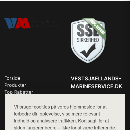
Forside
VESTSJAELLANDS-
Produkter
MARINESERVICE.DK
Top Rabatter
Tlf. 78768672
Blog
Kontakt
Vi bruger cookies på vores hjemmeside for at
Mail:
hej@want.dk
forbedre din oplevelse, vise mere relevant
Cookie- og privatlivspolitik
indhold og analysere trafikken. Kort sagt: for at
siden fungerer bedre – ikke for at være irriterende.