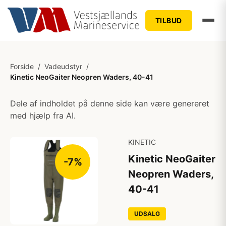
TILBUD
Forside
/
Vadeudstyr
/
Kinetic NeoGaiter Neopren Waders, 40-41
Dele af indholdet på denne side kan være genereret
med hjælp fra AI.
KINETIC
Kinetic NeoGaiter
-7%
Neopren Waders,
40-41
UDSALG