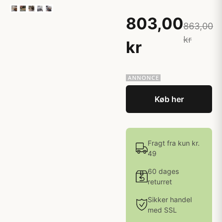
803,00
863,00
kr
kr
Køb her
Fragt fra kun kr.
49
60 dages
returret
Sikker handel
med SSL