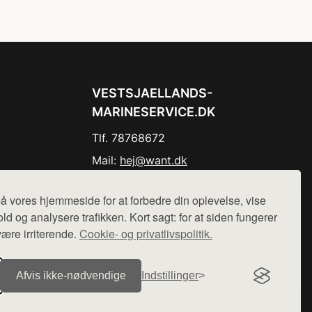
VESTSJAELLANDS-
MARINESERVICE.DK
Tlf. 78768672
Mail:
hej@want.dk
Cookie- og privatlivspolitik
å vores hjemmeside for at forbedre din oplevelse, vise
ld og analysere trafikken. Kort sagt: for at siden fungerer
være irriterende.
Cookie- og privatlivspolitik.
r sælges ikke varer fra denne side - vi henviser til de shops,
Afvis ikke‑nødvendige
Indstillinger
.