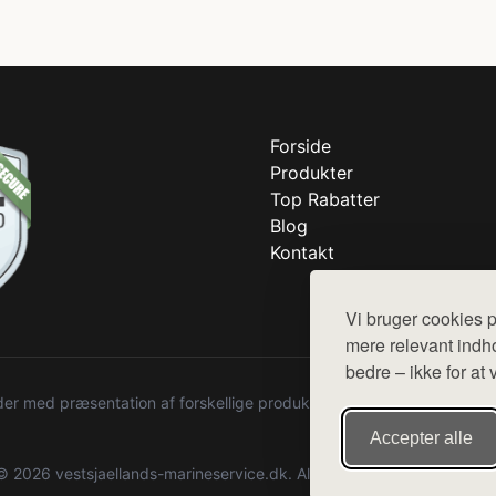
Forside
Produkter
Top Rabatter
Blog
Kontakt
Vi bruger cookies p
mere relevant indho
bedre – ikke for at 
r med præsentation af forskellige produkter fra diverse webshops. De
Accepter alle
© 2026 vestsjaellands-marineservice.dk. Alle rettigheder forbeholdes