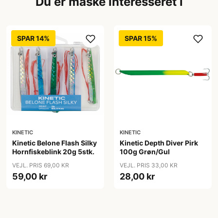
Du er måske interesseret i
SPAR 14%
SPAR 15%
KINETIC
KINETIC
Kinetic Belone Flash Silky
Kinetic Depth Diver Pirk
Hornfiskeblink 20g 5stk.
100g Grøn/Gul
VEJL. PRIS 69,00 KR
VEJL. PRIS 33,00 KR
59,00 kr
28,00 kr