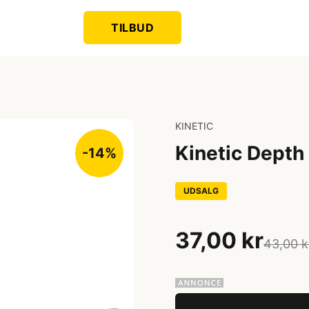
TILBUD
KINETIC
Kinetic Depth
-14%
UDSALG
37,00 kr
43,00 k