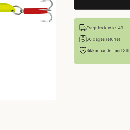
Fragt fra kun kr. 49
60 dages returret
Sikker handel med SS