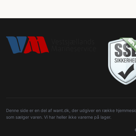
Denne side er en del af want.dk, der udgiver en række hjemmeside
som sælger varen. Vi har heller ikke varerne på lager.