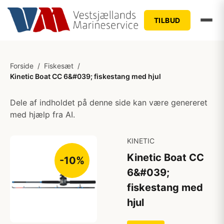
TILBUD
Forside
/
Fiskesæt
/
Kinetic Boat CC 6&#039; fiskestang med hjul
Dele af indholdet på denne side kan være genereret
med hjælp fra AI.
KINETIC
Kinetic Boat CC
-10%
6&#039;
fiskestang med
hjul