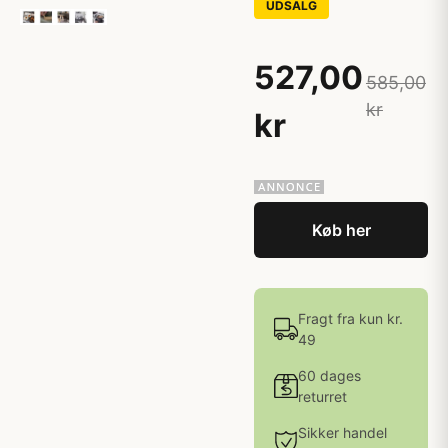
UDSALG
527,00
585,00
kr
kr
Køb her
Fragt fra kun kr.
49
60 dages
returret
Sikker handel