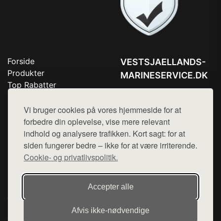
Forside
VESTSJAELLANDS-
Produkter
MARINESERVICE.DK
Top Rabatter
Tlf. 78768672
Blog
Kontakt
Vi bruger cookies på vores hjemmeside for at
Mail:
hej@want.dk
forbedre din oplevelse, vise mere relevant
Cookie- og privatlivspolitik
indhold og analysere trafikken. Kort sagt: for at
siden fungerer bedre – ikke for at være irriterende.
Cookie- og privatlivspolitik.
Denne side er en del af want.dk, der udgiver en række
hjemmesider med præsentation af forskellige produkter fra
Accepter alle
diverse webshops. Der sælges ikke varer fra denne side - vi
henviser til de shops, som sælger varen. Vi har heller ikke
Afvis ikke‑nødvendige
varerne på lager.