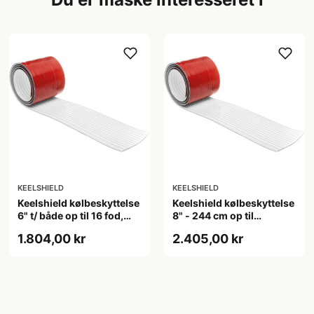
KEELSHIELD
KEELSHIELD
Keelshield kølbeskyttelse
Keelshield kølbeskyttelse
6" t/ både op til 16 fod,
8" - 244 cm op til
183 cm Hvid 400 ml
21&#039; både, hvid
1.804,00 kr
2.405,00 kr