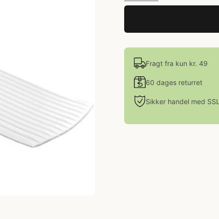
Fragt fra kun kr. 49
60 dages returret
Sikker handel med SS