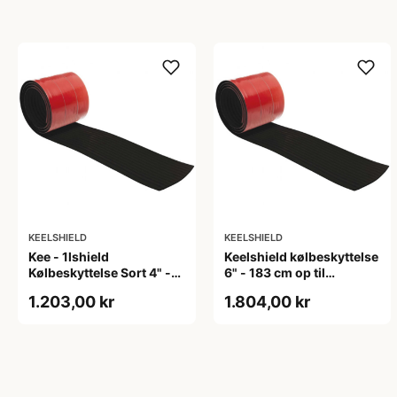
KEELSHIELD
KEELSHIELD
Kee - 1lshield
Keelshield kølbeskyttelse
Kølbeskyttelse Sort 4" -
6" - 183 cm op til
122 cm op til 14&#039;
16&#039; både, hvid, Sort
1.203,00 kr
1.804,00 kr
både, Sort