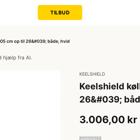
TILBUD
305 cm op til 26&#039; både, hvid
 hjælp fra AI.
KEELSHIELD
Keelshield køl
26&#039; båd
3.006,00 kr