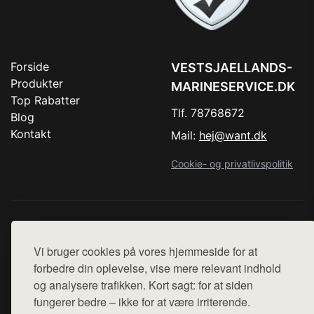
Forside
VESTSJAELLANDS-
Produkter
MARINESERVICE.DK
Top Rabatter
Tlf. 78768672
Blog
Kontakt
Mail:
hej@want.dk
Cookie- og privatlivspolitik
Denne side er en del af want.dk, der udgiver en række
hjemmesider med præsentation af forskellige produkter fra
Vi bruger cookies på vores hjemmeside for at
diverse webshops. Der sælges ikke varer fra denne side - vi
forbedre din oplevelse, vise mere relevant indhold
henviser til de shops, som sælger varen. Vi har heller ikke
og analysere trafikken. Kort sagt: for at siden
varerne på lager.
fungerer bedre – ikke for at være irriterende.