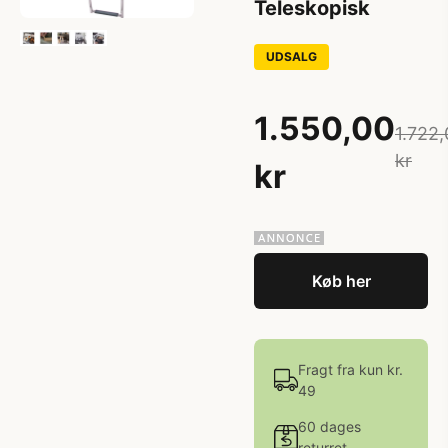
Teleskopisk
UDSALG
1.550,00
1.722
kr
kr
Køb her
Fragt fra kun kr.
49
60 dages
returret