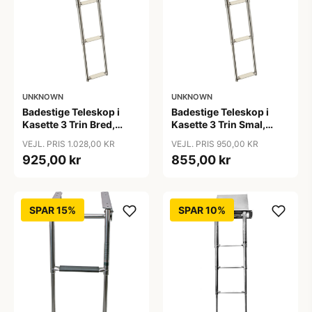
UNKNOWN
UNKNOWN
Badestige Teleskop i
Badestige Teleskop i
Kasette 3 Trin Bred,
Kasette 3 Trin Smal,
Rustfri Stål
Rustfri Stål
VEJL. PRIS 1.028,00 KR
VEJL. PRIS 950,00 KR
254x870/580/310mm
200x860/580/310mm
925,00 kr
855,00 kr
SPAR 15%
SPAR 10%