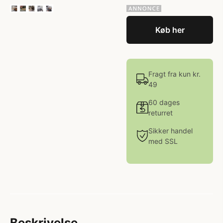
Køb her
Fragt fra kun kr.
49
60 dages
returret
Sikker handel
med SSL
Beskrivelse