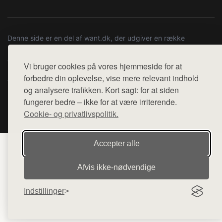
Denne side er en del af want.dk, der udgiver en række
hjemmesider med præsentation af forskellige produkter fra
diverse webshops. Der sælges ikke varer fra denne side - vi
Vi bruger cookies på vores hjemmeside for at
henviser til de shops, som sælger varen. Vi har heller ikke
forbedre din oplevelse, vise mere relevant indhold
varerne på lager.
og analysere trafikken. Kort sagt: for at siden
fungerer bedre – ikke for at være irriterende.
© 2026 vestsjaellands-marineservice.dk. Alle rettigheder
Cookie- og privatlivspolitik.
forbeholdes.
Accepter alle
Afvis ikke‑nødvendige
Indstillinger