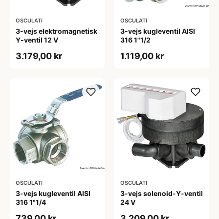
OSCULATI
OSCULATI
3-vejs elektromagnetisk
3-vejs kugleventil AISI
Y-ventil 12 V
316 1"1/2
3.179,00 kr
1.119,00 kr
OSCULATI
OSCULATI
3-vejs kugleventil AISI
3-vejs solenoid-Y-ventil
316 1"1/4
24 V
739,00 kr
3.209,00 kr