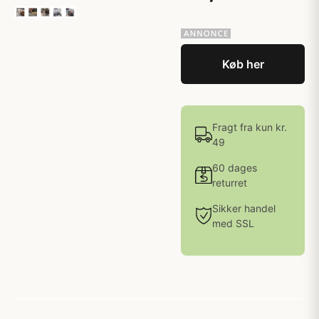
Køb her
Fragt fra kun kr.
49
60 dages
returret
Sikker handel
med SSL