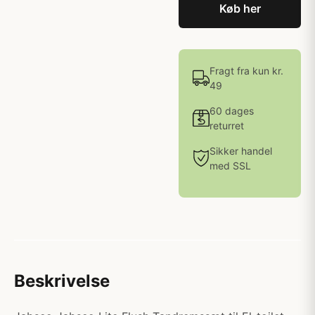
Køb her
Fragt fra kun kr.
49
60 dages
returret
Sikker handel
med SSL
Beskrivelse