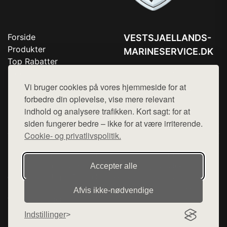
Forside
VESTSJAELLANDS-
Produkter
MARINESERVICE.DK
Top Rabatter
Tlf. 78768672
Blog
Kontakt
Vi bruger cookies på vores hjemmeside for at
Mail:
hej@want.dk
forbedre din oplevelse, vise mere relevant
Cookie- og privatlivspolitik
indhold og analysere trafikken. Kort sagt: for at
siden fungerer bedre – ikke for at være irriterende.
Cookie- og privatlivspolitik.
Denne side er en del af want.dk, der udgiver en række
hjemmesider med præsentation af forskellige produkter fra
Accepter alle
diverse webshops. Der sælges ikke varer fra denne side - vi
henviser til de shops, som sælger varen. Vi har heller ikke
Afvis ikke‑nødvendige
varerne på lager.
Indstillinger
© 2026 vestsjaellands-marineservice.dk. Alle rettigheder