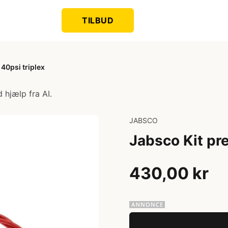
TILBUD
40psi triplex
 hjælp fra AI.
JABSCO
Jabsco Kit pr
430,00 kr