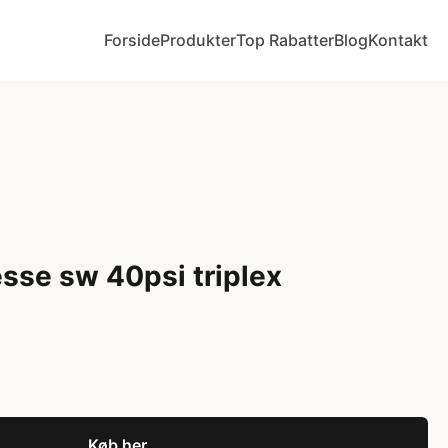
Forside
Produkter
Top Rabatter
Blog
Kontakt
esse sw 40psi triplex
Køb her