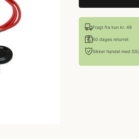
Fragt fra kun kr. 49
60 dages returret
Sikker handel med SS